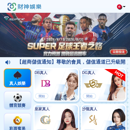
【超商儲值通知】尊敬的會員，儲值通道已升級開放
DB真人
DG真人
真人娛樂
開始
開始
體育競賽
皇家真人
沙龍真人
彩票賓果